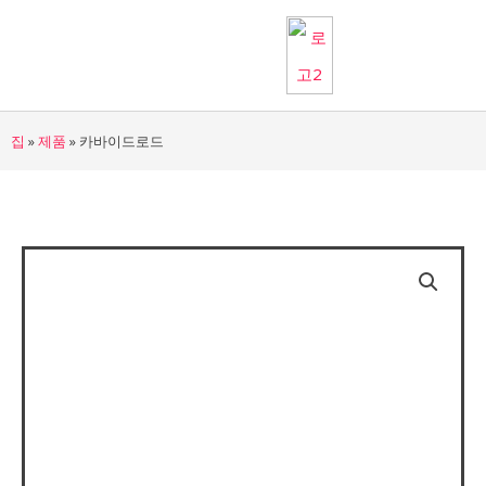
콘
텐
츠
로
집
»
제품
»
카바이드로드
건
너
뛰
기