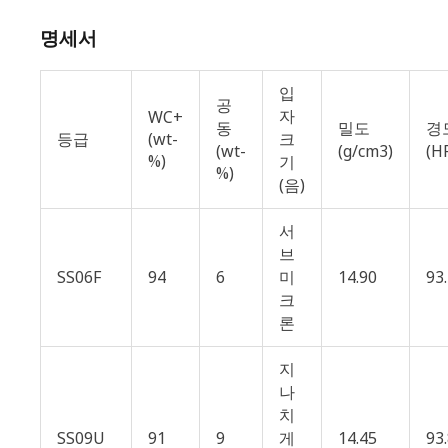
명세서
입
공
자
WC+
동
밀도
경
등급
(wt-
크
(wt-
(g/cm3)
(H
%)
기
%)
(음)
서
브
SS06F
94
6
미
14.90
93
크
론
지
나
치
SS09U
91
9
게
14.45
93