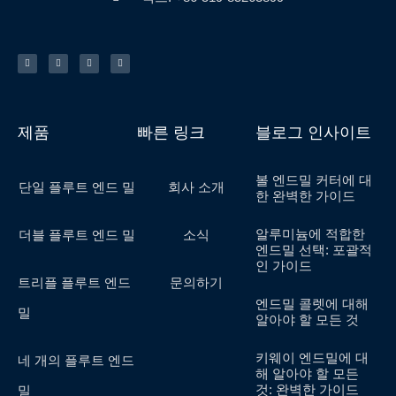
트
페
유
핀
위
이
튜
터
터
스
브
레
북
스
-
트
f
제품
빠른 링크
블로그 인사이트
볼 엔드밀 커터에 대
단일 플루트 엔드 밀
회사 소개
한 완벽한 가이드
알루미늄에 적합한
더블 플루트 엔드 밀
소식
엔드밀 선택: 포괄적
인 가이드
트리플 플루트 엔드
문의하기
엔드밀 콜렛에 대해
밀
알아야 할 모든 것
키웨이 엔드밀에 대
네 개의 플루트 엔드
해 알아야 할 모든
것: 완벽한 가이드
밀