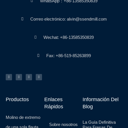
WhatsApp：+86-13585350839
Correo electrónico: alvin@ssendmill.com
Wechat: +86-13585350839
Fax: +86-519-85263899
G
F
Y
P
o
a
o
i
r
c
u
n
j
e
T
t
e
b
u
e
o
o
b
r
o
e
e
k
s
-
t
f
Productos
Enlaces
Información Del
Rápidos
Blog
Molino de extremo
La Guía Definitiva
Sobre nosotros
de una sola flauta
Para Fresas De